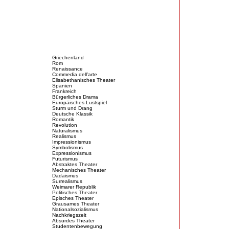
Griechenland
Rom
Renaissance
Commedia dell’arte
Elisabethanisches Theater
Spanien
Frankreich
Bürgerliches Drama
Europäisches Lustspiel
Sturm und Drang
Deutsche Klassik
Romantik
Revolution
Naturalismus
Realismus
Impressionismus
Symbolismus
Expressionismus
Futurismus
Abstraktes Theater
Mechanisches Theater
Dadaismus
Surrealismus
Weimarer Republik
Politisches Theater
Episches Theater
Grausames Theater
Nationalsozialismus
Nachkriegszeit
Absurdes Theater
Studentenbewegung